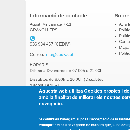
Informació de contacte
Sobre
Agustí Vinyamata 7-11
Avís l
GRANOLLERS
Políti
Políti
telefon_cediv.gif
Conta
936 934 457 (CEDIV)
Mapa
Políti
Correu:
info@cediv.cat
HORARIS
Dilluns a Divendres de 07:00h a 21:00h
Dissabtes de 8:00h a 20:00h (Dissabtes
d'agost TANCAT)
Aquesta web utilitza Cookies propies i de 
*Els mesos d'estiu aquests horaris poden
amb la finalitat de millorar els nostres ser
tenir variacions. Consulteu l'apartat de
navegació.
noticies i comunicats.
Si continues navegant suposa l'acceptació de la instal·la
configurar el seu navegador de manera que, si ho desitja