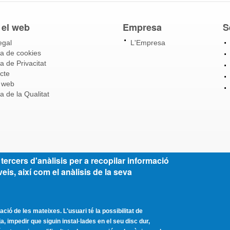
 el web
Empresa
S
egal
L'Empresa
ca de cookies
ca de Privacitat
cte
 web
ca de la Qualitat
tercers d'anàlisis per a recopilar informació
veis, així com el anàlisis de la seva
ció de les mateixes. L'usuari té la possibilitat de
, impedir que siguin instal·lades en el seu disc dur,