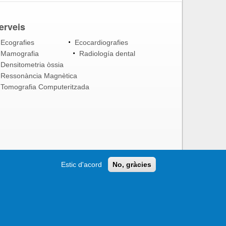
erveis
Ecografies
Ecocardiografies
Mamografia
Radiología dental
Densitometria òssia
Ressonància Magnètica
Tomografia Computeritzada
Estic d'acord
No, gràcies