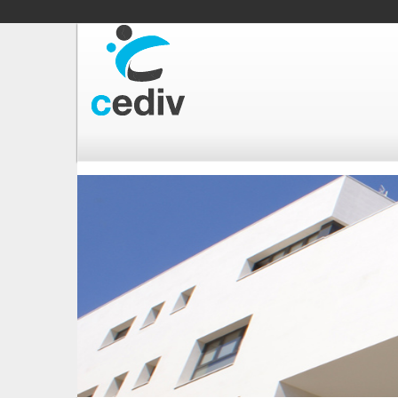
Vés
al
contingut
exterior4.jpg